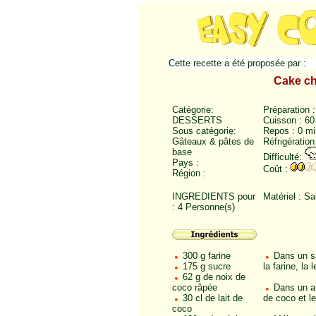
Cette recette a été proposée par :
Cake ch
Catégorie:
Préparation 
DESSERTS
Cuisson : 60
Sous catégorie:
Repos : 0 mi
Gâteaux & pâtes de
Réfrigération
base
Difficulté:
Pays :
Coût :
Région :
INGREDIENTS pour
Matériel : Sa
: 4 Personne(s)
300 g farine
Dans un sa
175 g sucre
la farine, la
62 g de noix de
coco râpée
Dans un au
30 cl de lait de
de coco et l
coco