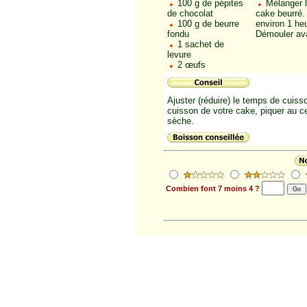
100 g de pépites
Mélanger l
de chocolat
cake beurré. 
100 g de beurre
environ 1 he
fondu
Démouler ava
1 sachet de
levure
2 œufs
Ajuster (réduire) le temps de cuisso
cuisson de votre cake, piquer au ce
sèche.
Combien font 7 moins 4 ?