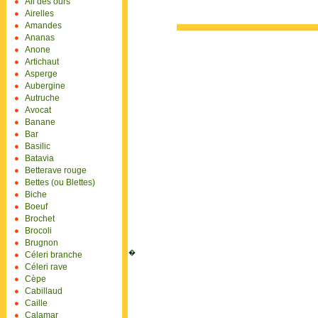
Ail des ours
Airelles
Amandes
Ananas
Anone
Artichaut
Asperge
Aubergine
Autruche
Avocat
Banane
Bar
Basilic
Batavia
Betterave rouge
Bettes (ou Blettes)
Biche
Boeuf
Brochet
Brocoli
Brugnon
�
Céleri branche
Céleri rave
Cèpe
Cabillaud
Caille
Calamar