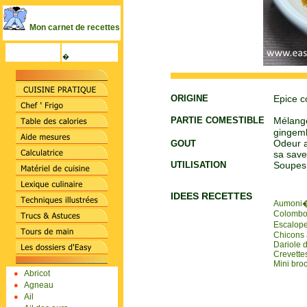
Mon carnet de recettes
�
ORIGINE
Epice c
PARTIE COMESTIBLE
Mélange
gingemb
Odeur a
GOUT
sa save
UTILISATION
Soupes,
IDEES RECETTES
Aumoni�r
Colombo 
Escalope
Chicons 
Dariole 
Crevettes
Mini bro
Abricot
Agneau
Ail