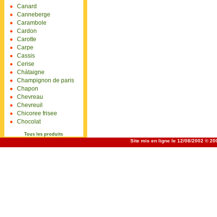
Canard
Canneberge
Carambole
Cardon
Carotte
Carpe
Cassis
Cerise
Chàtaigne
Champignon de paris
Chapon
Chevreau
Chevreuil
Chicoree frisee
Chocolat
Tous les produits
Site mis en ligne le 12/08/2002 © 2