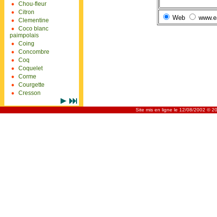
Chou-fleur
Citron
Web
www.e
Clementine
Coco blanc
paimpolais
Coing
Concombre
Coq
Coquelet
Corme
Courgette
Cresson
Site mis en ligne le 12/08/2002 © 2