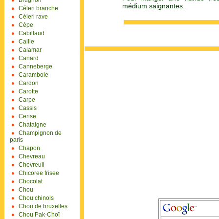
Brugnon
médium saignantes.
Céleri branche
Céleri rave
Cèpe
Cabillaud
Caille
Calamar
Canard
Canneberge
Carambole
Cardon
Carotte
Carpe
Cassis
Cerise
Chàtaigne
Champignon de
paris
Chapon
Chevreau
Chevreuil
Chicoree frisee
Chocolat
Chou
Chou chinois
Chou de bruxelles
Chou Pak-Choï