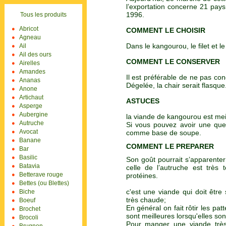
l’exportation concerne 21 pays
1996.
Tous les produits
Abricot
C
OMMENT LE CHOISIR
Agneau
Dans le kangourou, le filet et le
Ail
Ail des ours
COMMENT LE CONSERVER
Airelles
Amandes
Il est préférable de ne pas con
Ananas
Dégelée, la chair serait flasque
Anone
Artichaut
ASTUCES
Asperge
Aubergine
la viande de kangourou est meille
Autruche
Si vous pouvez avoir une que
Avocat
comme base de soupe.
Banane
COMMENT LE PREPARER
Bar
Basilic
Son goût pourrait s’apparente
Batavia
celle de l’autruche est très 
Betterave rouge
protéines.
Bettes (ou Blettes)
c'est une viande qui doit être
Biche
très chaude;
Boeuf
En général on fait rôtir les pa
Brochet
sont meilleures lorsqu'elles sont
Brocoli
Pour manger une viande très 